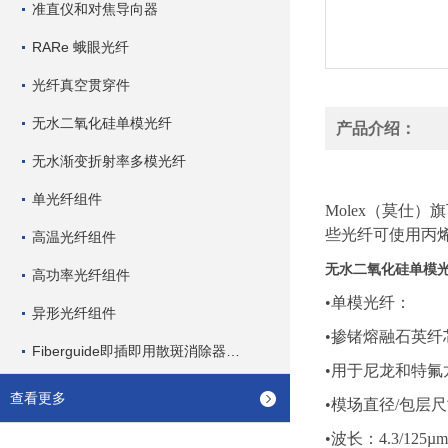
准直仪和对焦导向器
RARe 蛾眼光纤
光纤真空贯穿件
无水二氧化硅单模光纤
产品介绍：
无水渐变折射率多模光纤
单光纤组件
Molex（莫仕）
些光纤可使用丙
高温光纤组件
无水二氧化硅单模
高功率光纤组件
•单模光纤：
异形光纤组件
•掺锗熔融石英纤芯
Fiberguide即插即用散斑消除器系统
•用于尼龙和特
查看更多
•模场直径/包层尺寸:4
•波长：4.3/125µm