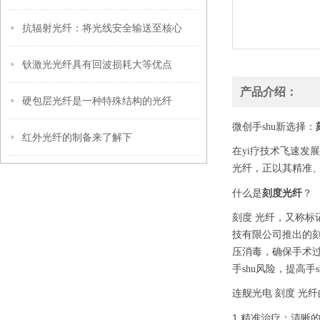
抗辐射光纤：将光线安全输送至核心
钬激光光纤具有回波损耗大等优点
产品介绍：
硬包层光纤是一种特殊结构的光纤
微创手shu新选择：
红外光纤的制备来了解下
在yi疗技术飞速发
光纤，正以其精准
刻度光纤
什么是
？
刻度 光纤，又称标
技有限公司推出的刻
压消毒，确保手术过
手shu风险，提高手
连舰光电 刻度 光
1.精准治疗：清晰的