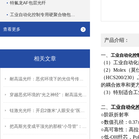
特氟龙AF包层光纤
工业自动化控制专用硬聚合物包层通信光纤
查看更多
产品介绍：
一、
工业自动化控
相关文章
（1）工业自动化
（2）Molex（莫
（HCS200/2
耐高温光纤：恶劣环境下的光信号传输先锋
的耦合效率和更
（3）特别适合工
穿越恶劣环境的“光之神经”：耐高温光纤的技术突破与多维应用
二、
工业自动化
铥激光光纤：开启2微米“人眼安全”医疗与工业的新纪元
○阶跃折射率
○数值孔径：0.37±
把高斯光变成平顶光的那根“小导管”：匀化光纤如何让光斑不再忽明忽暗
○高可靠性：高
○低-OH纤芯，Po