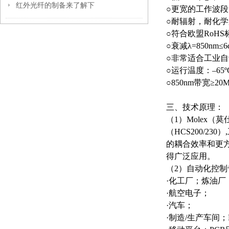
红外光纤的制备来了解下
○更宽的工作波段
○耐辐射，耐化
○符合欧盟RoH
○衰减λ=850nm≤6d
○非常适合工业
○运行温度：–65º
○850nm带宽≥20
三、技术原理：
（1）Molex（莫
（HCS200/2
的耦合效率和更方
得广泛应用。
（2）自动化控
·化工厂；炼油
·航空电子；
·汽车；
·制造/生产车间