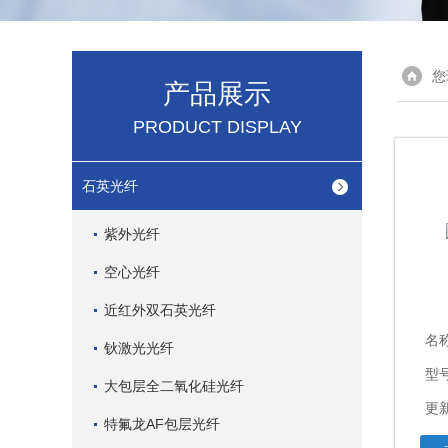
您
产品展示
PRODUCT DISPLAY
石英光纤
紫外光纤
空心光纤
近红外双石英光纤
名
钬激光光纤
型
大包层全二氧化硅光纤
更新
特氟龙AF包层光纤