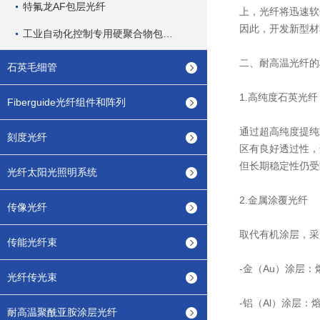
特氟龙AF包层光纤
上，光纤将迅速软
因此，开发新型材
工业自动化控制专用硬聚合物包层通信光纤
二、耐高温光纤的
石英毛细管
1.高纯度石英光纤
Fiberguide光纤组件和阵列
通过超高纯度提纯
刻度光纤
区有良好透过性，
但长期稳定性仍受
光纤太阳光照明系统
2.金属涂覆光纤
传像光纤
取代有机涂层，采
传能光纤束
-金（Au）涂层
光纤传光束
-铝（Al）涂层：
耐高温聚酰亚胺涂层光纤