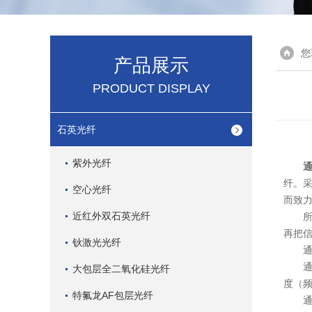
您
产品展示
PRODUCT DISPLAY
石英光纤
紫外光纤
纤。
空心光纤
而致
近红外双石英光纤
所谓
再把信
钬激光光纤
通信
通信
大包层全二氧化硅光纤
度（
特氟龙AF包层光纤
通信