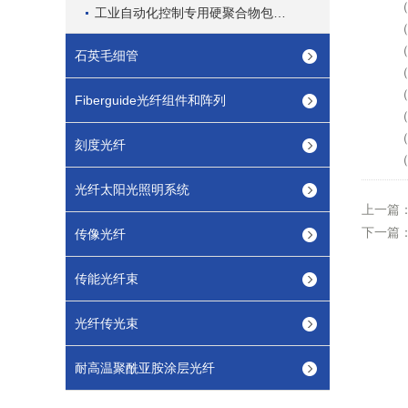
（1
工业自动化控制专用硬聚合物包层通信光纤
（2
（3
石英毛细管
（4
（5
Fiberguide光纤组件和阵列
（6
（7
刻度光纤
（8
光纤太阳光照明系统
上一篇
下一篇
传像光纤
传能光纤束
光纤传光束
耐高温聚酰亚胺涂层光纤