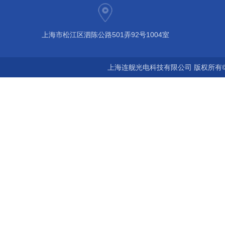
上海市松江区泗陈公路501弄92号1004室
上海连舰光电科技有限公司 版权所有©